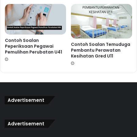
U41 (Pertuturan) ???
Contoh Soalan
Contoh Soalan Temuduga
Peperiksaan Pegawai
Pembantu Perawatan
Pemulihan Perubatan U41
Kesihatan Gred U11
Peluang untuk mendapat panggilan temuduga
Pemulihan
Perubatan U41 (Pertuturan)
bukannya datang berkali-kali.
Advertisement
Berikan yang terbaik kerana anda sedang bersaing dengan
calon yang turut menginginkan jawatan ini. Buatlah
persediaan yang rapi untuk menghadapi temuduga ini.
Advertisement
Dapatkan Rujukan Lengkap
Temudug
a Pemulihan