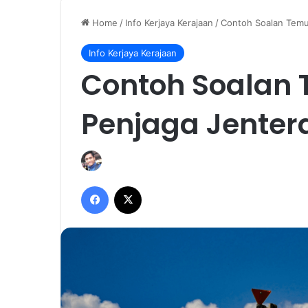
Home
/
Info Kerjaya Kerajaan
/
Contoh Soalan Temud
Info Kerjaya Kerajaan
Contoh Soalan
Penjaga Jentera 
Facebook
X