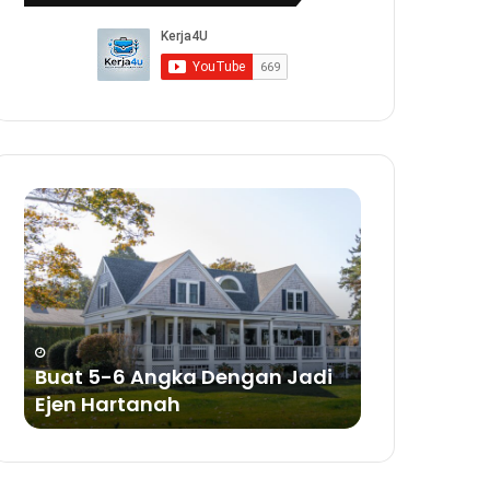
Buat
Buat
5-
Duit
6
Dengan
Angka
Bisnes
Dengan
Sabun
Jadi
a
Ejen
ya
Hartanah
Buat 5-6 Angka Dengan Jadi
Buat Duit 
Ejen Hartanah
Sabun