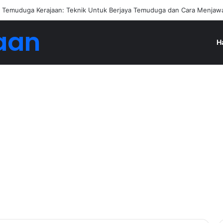
engan Jadi Ejen Hartanah
aan
H