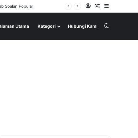
Log In
Random Article
Sidebar
Switch skin
alaman Utama
Kategori
Hubungi Kami