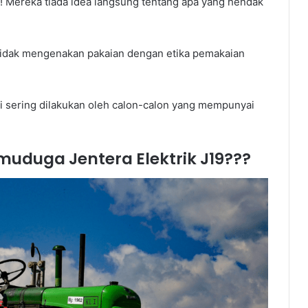
! Mereka tiada idea langsung tentang apa yang hendak
tidak mengenakan pakaian dengan etika pemakaian
ni sering dilakukan oleh calon-calon yang mempunyai
uduga Jentera Elektrik J19???