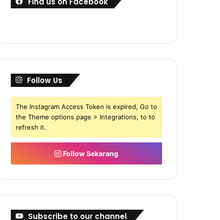
Find us on Facebook
Follow Us
The Instagram Access Token is expired, Go to
the Theme options page > Integrations, to to
refresh it.
Follow Sekarang
Subscribe to our channel