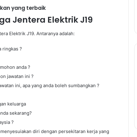
kan yang terbaik
 Jentera Elektrik J19
ra Elektrik J19. Antaranya adalah:
a ringkas ?
Panduan
Lengkap
dimohon anda ?
Temuduga
Kerajaan:
n jawatan ini ?
Teknik
awatan ini, apa yang anda boleh sumbangkan ?
Untuk
Panduan Lengkap Temudug
Berjaya
Kerajaan: Teknik Untuk Berja
Temuduga
an keluarga
Temuduga dan Cara
dan
utang PTPTN
Menjawab Soalan Popular
anda sekarang?
Cara
Menjawab
aysia ?
Soalan
menyesuiakan diri dengan persekitaran kerja yang
Popular