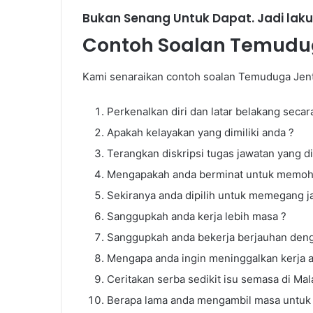
Bukan Senang Untuk Dapat. Jadi laku
Contoh Soalan Temuduga
Kami senaraikan contoh soalan Temuduga Jente
Perkenalkan diri dan latar belakang secar
Cara
Apakah kelayakan yang dimiliki anda ?
Settle
Terangkan diskripsi tugas jawatan yang 
Hutang
PTPTN
Mengapakah anda berminat untuk memoho
Sekiranya anda dipilih untuk memegang j
Sanggupkah anda kerja lebih masa ?
Sanggupkah anda bekerja berjauhan deng
Cara Settle H
Mengapa anda ingin meninggalkan kerja 
Ceritakan serba sedikit isu semasa di Mal
Berapa lama anda mengambil masa untuk 