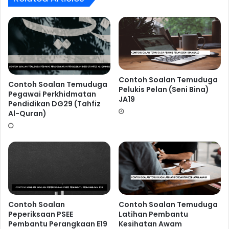
5.
Over Confident! Terlalu yakin!.
Kesilapan ini sering
dilakukan oleh calon-calon yang mempunyai keputusan
akademik yang cemerlang.
Ingin Dapatkan Rujukan
Temuduga Pegawai Laut AL41 ???
Contoh Soalan Temuduga
Contoh Soalan Temuduga
Pelukis Pelan (Seni Bina)
Pegawai Perkhidmatan
JA19
Pendidikan DG29 (Tahfiz
Al-Quran)
Contoh Soalan
Contoh Soalan Temuduga
Peperiksaan PSEE
Latihan Pembantu
Peluang untuk mendapat panggilan
Temuduga Pegawai
Pembantu Perangkaan E19
Kesihatan Awam