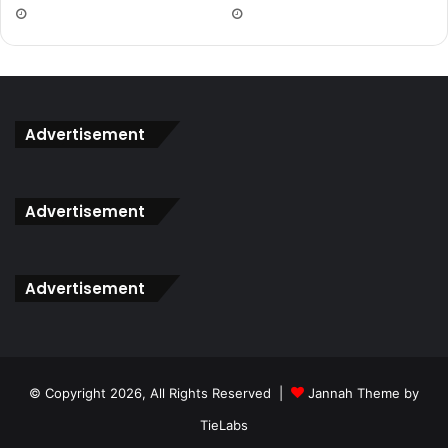
Laut AL41
bukannya datang berkali-kali. Berikan yang
terbaik kerana anda sedang bersaing dengan calon yang
turut menginginkan jawatan ini. Buatlah persediaan yang
rapi untuk menghadapi temuduga ini.
Dapatkan Rujukan Lengkap
Temuduga
Pegawai Laut AL41
Advertisement
Dengan Klik Button Di Bawah
Advertisement
Dapatkan Sekarang
Advertisement
© Copyright 2026, All Rights Reserved |
Jannah Theme by
TieLabs