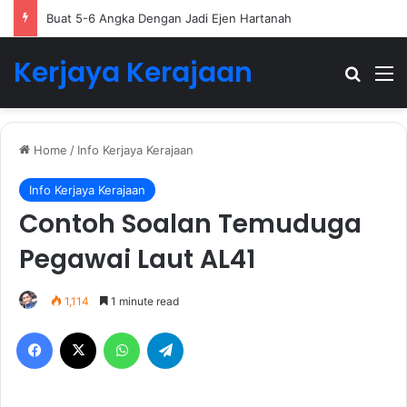
Buat 5-6 Angka Dengan Jadi Ejen Hartanah
Kerjaya Kerajaan
Search
M
Home
/
Info Kerjaya Kerajaan
Info Kerjaya Kerajaan
Contoh Soalan Temuduga
Pegawai Laut AL41
1,114
1 minute read
Facebook
X
WhatsApp
Telegram