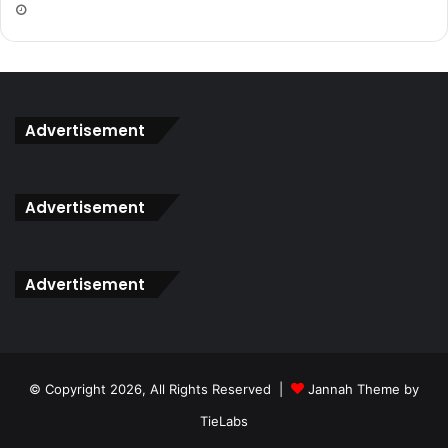
Peluang untuk mendapat panggilan
Temuduga Pegawai
Antidadah S41
bukannya datang berkali-kali. Berikan yang
terbaik kerana anda sedang bersaing dengan calon yang
turut menginginkan jawatan ini. Buatlah persediaan yang
rapi untuk menghadapi temuduga ini.
Advertisement
Dapatkan Rujukan Lengkap
Temudug
a Pegawai
Antidadah S41
Dengan Klik Button Di Bawah
Advertisement
Dapatkan Sekarang
Advertisement
© Copyright 2026, All Rights Reserved |
Jannah Theme by
TieLabs