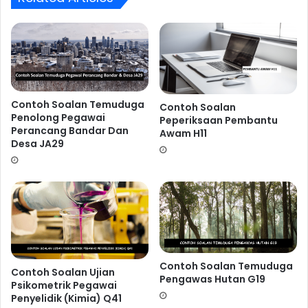
5.
Over Confident! Terlalu yakin!.
Kesilapan ini sering
dilakukan oleh calon-calon yang mempunyai keputusan
akademik yang cemerlang.
Ingin Dapatkan Rujukan
Temuduga Pegawai Antidadah S41
Contoh Soalan Temuduga
Contoh Soalan
???
Penolong Pegawai
Peperiksaan Pembantu
Perancang Bandar Dan
Awam H11
Desa JA29
Contoh Soalan Temuduga
Contoh Soalan Ujian
Pengawas Hutan G19
Psikometrik Pegawai
Penyelidik (Kimia) Q41