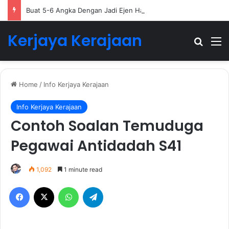
Buat 5-6 Angka Dengan Jadi Ejen Hartanah
Kerjaya Kerajaan
Search
M
Home
/
Info Kerjaya Kerajaan
Info Kerjaya Kerajaan
Contoh Soalan Temuduga
Pegawai Antidadah S41
1,092
1 minute read
Facebook
X
WhatsApp
Telegram