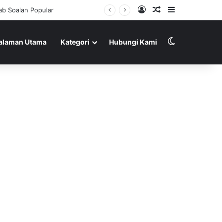
Log In
Random Article
Sidebar
Switch skin
alaman Utama
Kategori
Hubungi Kami