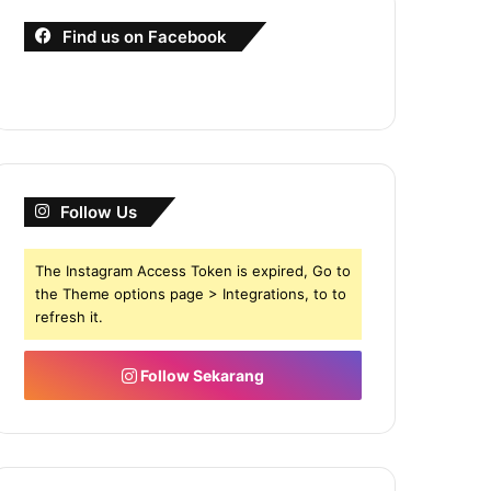
Find us on Facebook
Follow Us
The Instagram Access Token is expired, Go to
the Theme options page > Integrations, to to
refresh it.
Follow Sekarang