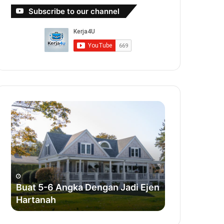
Subscribe to our channel
Buat
Buat
5-
Duit
6
Dengan
Angka
Bisnes
Dengan
Sabun
Jadi
Ejen
Hartanah
Buat 5-6 Angka Dengan Jadi Ejen
Hartanah
Buat Duit D