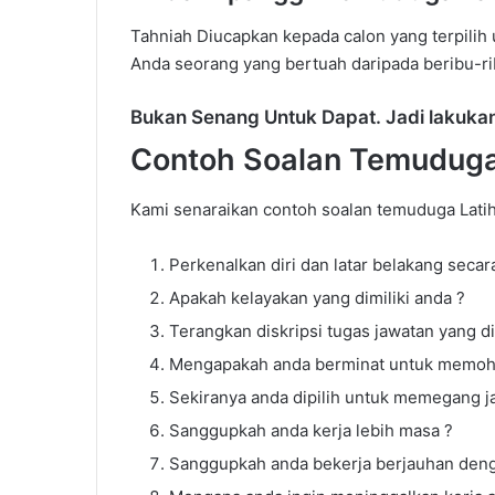
Tahniah Diucapkan kepada calon yang terpilih
Anda seorang yang bertuah daripada beribu-r
Bukan Senang Untuk Dapat. Jadi lakukan
Contoh Soalan Temuduga 
Kami senaraikan contoh soalan temuduga Latih
Cara
Settle
Perkenalkan diri dan latar belakang secar
Hutang
Apakah kelayakan yang dimiliki anda ?
PTPTN
Terangkan diskripsi tugas jawatan yang 
Mengapakah anda berminat untuk memoho
Sekiranya anda dipilih untuk memegang j
Sanggupkah anda kerja lebih masa ?
Cara Settle Hu
Sanggupkah anda bekerja berjauhan deng