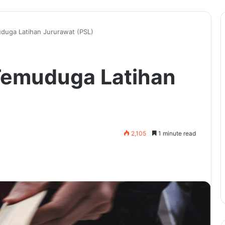
duga Latihan Jururawat (PSL)
Temuduga Latihan
2,105
1 minute read