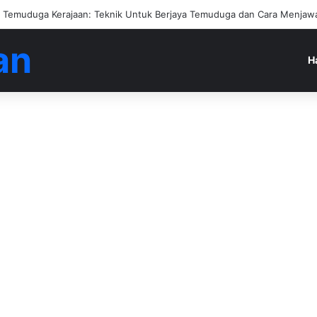
engan Jadi Ejen Hartanah
an
H