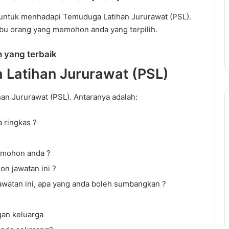
 untuk menhadapi Temuduga Latihan Jururawat (PSL).
ibu orang yang memohon anda yang terpilih.
 yang terbaik
Latihan Jururawat (PSL)
an Jururawat (PSL). Antaranya adalah:
Panduan
Lengkap
a ringkas ?
Temuduga
Kerajaan:
Teknik
dimohon anda ?
Untuk
Panduan Lengkap Temuduga
n jawatan ini ?
Berjaya
Kerajaan: Teknik Untuk Berjaya
awatan ini, apa yang anda boleh sumbangkan ?
Temuduga
Temuduga dan Cara Menjawab
dan
tang PTPTN
Soalan Popular
Cara
an keluarga
Menjawab
Soalan