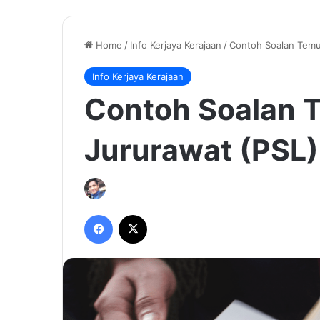
Home
/
Info Kerjaya Kerajaan
/
Contoh Soalan Temu
Info Kerjaya Kerajaan
Contoh Soalan 
Jururawat (PSL)
Facebook
X