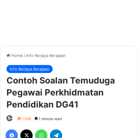
Home
/
Info Kerjaya Kerajaan
Info Kerjaya Kerajaan
Contoh Soalan Temuduga
Pegawai Perkhidmatan
Pendidikan DG41
1,499
1 minute read
Facebook
X
WhatsApp
Telegram