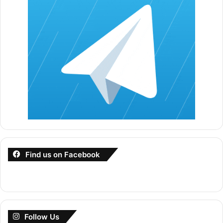
ini ?
Sekiranya anda dipilih untuk memegang jawatan ini,
apa yang anda boleh sumbangkan ?
Sanggupkah anda kerja lebih masa ?
Sanggupkah anda bekerja berjauhan dengan keluarga
Mengapa anda ingin meninggalkan kerja anda
sekarang?
Ceritakan serba sedikit isu semasa di Malaysia ?
Berapa lama anda mengambil masa untuk
menyesuiakan diri dengan persekitaran kerja yang
baru ?
Find us on Facebook
PENAFIAN : Contoh soalan temuduga yang 
disenaraikan di atas hanyalah contoh semata-
mata bukan 
Soalan Bocor
 daripada panel 
temuduga kerajaaan.
Follow Us