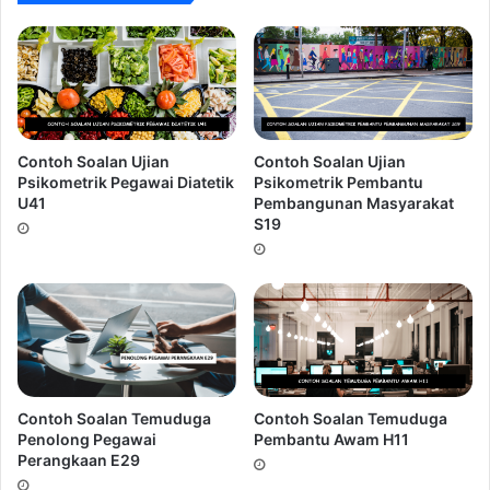
Jawapan C
{26,L,M,65,N,91,104} adalah jujukan nombor mengikut
pola tertentu. Apakah Nilai (MxN)/L?
Contoh Soalan Ujian
Contoh Soalan Ujian
A) 104
Psikometrik Pegawai Diatetik
Psikometrik Pembantu
B) 91
U41
Pembangunan Masyarakat
S19
C) 78
D) 26
Jawapan A
1/6 Muatan tangki dapat diisi dengan air dalam masa
15 minit menggunakan 1 paip. Berapakah masa yang
diambil jika 3 paip air yang sama digunapakai?
Contoh Soalan Temuduga
Contoh Soalan Temuduga
Penolong Pegawai
Pembantu Awam H11
Perangkaan E29
A) 30 minit