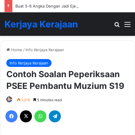
Buat 5-6 Angka Dengan Jadi Ejen Hartanah
Kerjaya Kerajaan
Search
M
Home
/
Info Kerjaya Kerajaan
Info Kerjaya Kerajaan
Contoh Soalan Peperiksaan
PSEE Pembantu Muzium S19
1,216
5 minutes read
Facebook
X
WhatsApp
Telegram