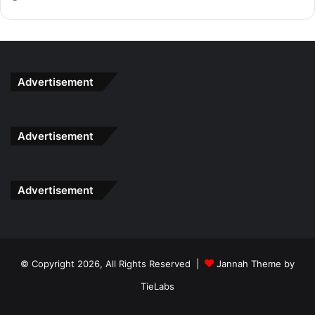
B) 35 minit
C) 45 minit
D) 90 minit
Jawapan C
Advertisement
Ramlah menjual 3 jenis buah-buahan iaitu 35% adalah
buah limau, 55% buah tembikai dan selebihnya adalah
50 biji buah jambu. Berapakah jumlah keseluruhan
Advertisement
buah-buahan tersebut?
Advertisement
A) 500
B) 505
C) 550
D) 555
© Copyright 2026, All Rights Reserved |
Jannah Theme by
Jawapan A
TieLabs