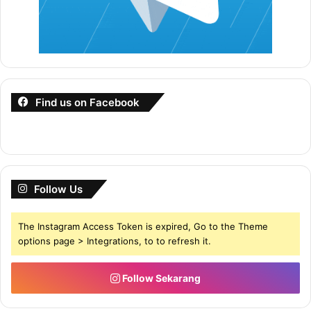
Perkongsian Dari SPA
Contoh Soalan Ujian Psikometrik
Pembantu Operasi N11 ??
Find us on Facebook
Kuiz Ini Mempunyai Limit Masa, Pastikan Ikut
Masa Yang Dicadangkan
Follow Us
The Instagram Access Token is expired, Go to the Theme
options page > Integrations, to to refresh it.
KUIZ UJIAN PSIKOMETRIK
Follow Sekarang
Percuma