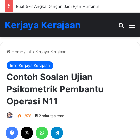
Buat 5-6 Angka Dengan Jadi Ejen Hartanah
Kerjaya Kerajaan
Search
M
Home
/
Info Kerjaya Kerajaan
Info Kerjaya Kerajaan
Contoh Soalan Ujian
Psikometrik Pembantu
Operasi N11
1,878
2 minutes read
Facebook
X
WhatsApp
Telegram