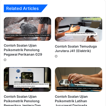
a. Sangat setuju
Related Articles
b. Setuju
c. Tidak pasti
d. Tidak setuju
e. Sangat tidak setuju
3. Saya tidak suka mengikuti aktiviti berkumpulan
Contoh Soalan Ujian
a. Sangat kerap
Contoh Soalan Temuduga
Psikometrik Penolong
Jurutera J41 (Elektrik)
b. Kerap
Pegawai Perikanan G29
c. Tidak pasti
d. Kadang-kadang
e. Tidak pernah
4. Apabila seseorang memotong tidak mengikuti galiran,
saya menegurnya.
a. Sangat kerap
Contoh Soalan Ujian
Contoh Soalan Ujian
b. Kerap
Psikometrik Penolong
Psikometrik Latihan
c. Tidak pasti
Pemeriksa Jentera Dan
Jururawat Daripada