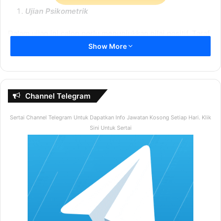
Ujian Psikometrik
Dalam ujian ini calon perlu menunjukkan nilai positif. Taraf
penilaian adalah adalah SKEMA “nilaian positif” yang telah
Show More
ditetapkan. Setiap jawapan ada “SKOR” tersendiri dan pada
akhirnya calon ditapis daripada mereka yang mempunyai
“SKOR” tinggi. Itu ja. Jadi tips penting untuk sukses dalam
ujian ini adalah; “Tonjolkan nilai positif, sembunyikan
Channel Telegram
yang negatif dalam diri”
Sertai Channel Telegram Untuk Dapatkan Info Jawatan Kosong Setiap Hari. Klik
Sini Untuk Sertai