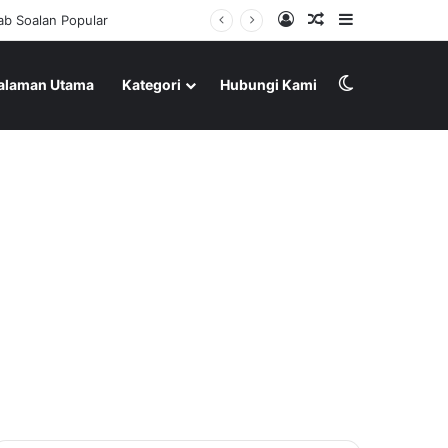
Log In
Random Article
Sidebar
Switch skin
alaman Utama
Kategori
Hubungi Kami