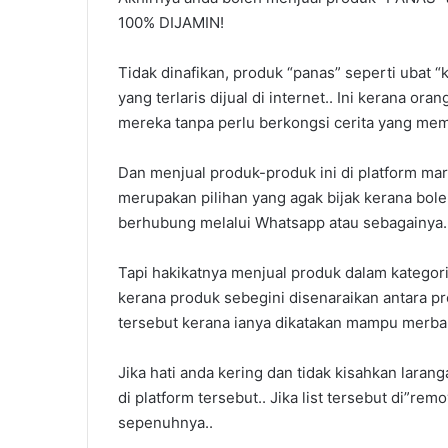
100% DIJAMIN!
Tidak dinafikan, produk “panas” seperti ubat “
yang terlaris dijual di internet.. Ini kerana or
mereka tanpa perlu berkongsi cerita yang mem
Dan menjual produk-produk ini di platform ma
Cara
merupakan pilihan yang agak bijak kerana bol
Settle
berhubung melalui Whatsapp atau sebagainya.
Hutang
PTPTN
Tapi hakikatnya menjual produk dalam kategori i
kerana produk sebegini disenaraikan antara pro
tersebut kerana ianya dikatakan mampu merba
Cara Settle H
Jika hati anda kering dan tidak kisahkan laran
di platform tersebut.. Jika list tersebut di”re
sepenuhnya..