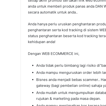
setiap akhir promosi sertakan link web ecomm
anda untuk membeli produk panas anda DAN 
secara automatik untuk anda..
Anda hanya perlu uruskan penghantaran produ
penghantaran serta kod tracking di sistem 
status penghantaran beserta kod tracking ter
kehidupan anda!
Dengan WEB ECOMMERCE ini,
Anda tidak perlu bimbang lagi risiko di”b
Anda mampu menguruskan order lebih lan
Bisnes anda menjadi bebas scammer.. Ha
gateway (bagi pembelian online) sahaja ya
Anda mudah untuk mengumpulkan database
rujukan & marketing pada masa depan.
Anda mampu menjimatkan kos kerana kos