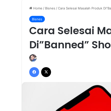
Home
/
Bisnes
/
Cara Selesai Masalah Produk Di”
Bisnes
Cara Selesai M
Di”Banned” Sh
Facebook
X