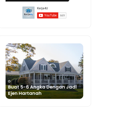
Buat
Buat
5-
Duit
6
Dengan
Angka
Bisnes
Dengan
Sabun
Jadi
a
Ejen
ya
Hartanah
Buat 5-6 Angka Dengan Jadi
Buat Duit 
Ejen Hartanah
Sabun