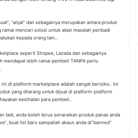
kuat”, “anjal” dan sebagainya merupakan antara produk
ang ramai mencari solusi untuk atasi masalah peribadi
alukan kepada orang lain..
rketplace seperti Shopee, Lazada dan sebagainya
Panduan
eh mendapat lebih ramai pembeli TANPA perlu
Lengkap
.
Temuduga
Kerajaan:
Teknik
ni di platform marketplace adalah sangat berisiko.. Ini
Untuk
Panduan Lengkap Temudug
duk yang dilarang untuk dijual di platform-platform
Berjaya
Kerajaan: Teknik Untuk Berja
hayakan kesihatan para pembeli..
Temuduga
Temuduga dan Cara
dan
utang PTPTN
Menjawab Soalan Popular
Cara
gan tadi, anda boleh terus senaraikan produk panas anda
Menjawab
move”, buat list baru sampailah akaun anda di”banned”
Soalan
Popular