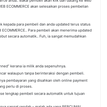
erce anda.. Bakal pembeli akan klik dan datang ke web
WEB ECOMMERCE akan selesaikan proses pembelian
k kepada para pembeli dan anda updated terus status
WEB ECOMMERCE.. Para pembeli akan menerima updated
sebut secara automatik.. Fuh, ia sangat memudahkan
anned” kerana ia milik anda sepenuhnya.
car walaupun tanpa berinteraksi dengan pembeli.
nya pembayaran yang disahkan oleh online payment
ng perlu di proses.
 lengkap pembeli secara automatik untuk tujuan
nya sangat rendah – malah ada yang PERCUMA!