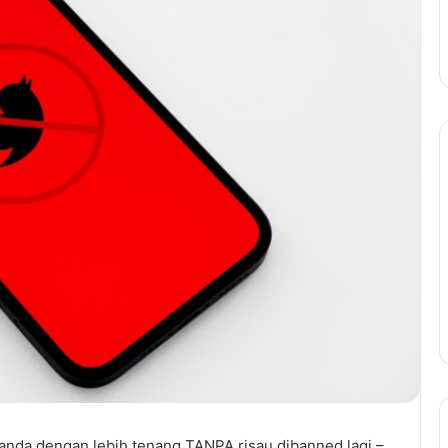
anda dengan lebih tenang TANPA risau dibanned lagi –