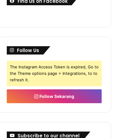
Find us on Facebook
Follow Us
The Instagram Access Token is expired, Go to
the Theme options page > Integrations, to to
refresh it.
Follow Sekarang
Subscribe to our channel