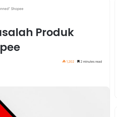
Banned” Shopee
asalah Produk
opee
1,202
2 minutes read