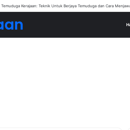
engan Jadi Ejen Hartanah
aan
H