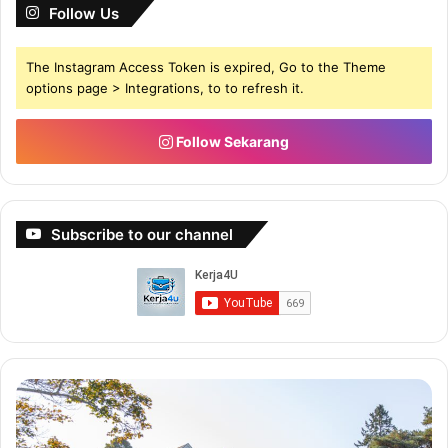
Follow Us
The Instagram Access Token is expired, Go to the Theme
options page > Integrations, to to refresh it.
Follow Sekarang
Subscribe to our channel
Buat
Bu
5-
Du
6
De