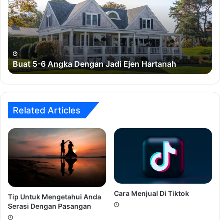
Angka
Bi
Dengan
Sa
Jadi
Ejen
Hartanah
Buat 5-6 Angka Dengan Jadi Ejen Hartanah
Related Articles
Cara Menjual Di Tiktok
Tip Untuk Mengetahui Anda
Serasi Dengan Pasangan