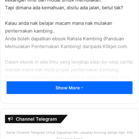
Tapi dimana ada kemahuan, disitu ada jalan, betul tak?
Kalau anda nak belajar macam mana nak mulakan
penternakan kambing..
Anda boleh dapatkan ebook Rahsia Kambing (Panduan
Memulakan Penternakan Kambing) daripada Klikjer.com.
Dalam ebook ni ada ilmu yang lengkap step-by-step cerita
macam mana nak mula projek penternakan kambing.
Dari mula mengenal spesis kambing, cara pilih baka, cara
dapatkan modal, cara bina kandang, cara upah pekerja,
Show More
cara nak perah susu kambing, cara nak rawat sakit
kambing hinggalah kepada cara nak jual!
Lengkap!
Channel Telegram
Kalau anda dah lama menanam hasrat untuk memulakan
Sertai Channel Telegram Untuk Dapatkan Info Jawatan Kosong Setiap Hari. Klik