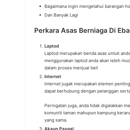
Bagaimana ingin mengetahui barangan ho
Dan Banyak Lagi
Perkara Asas Berniaga Di Eb
Laptod
Laptod merupakan benda asas untuk anda
menggunakan laptod anda akan lebih mud
Cara
Settle
dalam proses menjual beli
Hutang
Internet
PTPTN
Internet jugak merupakan elemen penting 
dapat berhubung dengan pelanggan sert
Peringatan juga, anda tidak digalakkan me
komuniti taman mahupun kampung kerana
Cara Settle Hu
yang sama.
Akaun Paypal