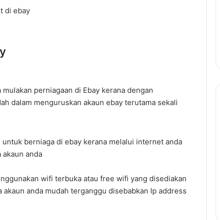
t di ebay
ay
 mulakan perniagaan di Ebay kerana dengan
ah dalam menguruskan akaun ebay terutama sekali
Panduan
Lengkap
Temuduga
Kerajaan:
untuk berniaga di ebay kerana melalui internet anda
Teknik
a akaun anda
Untuk
Panduan Lengkap Temuduga
Berjaya
Kerajaan: Teknik Untuk Berjaya
Temuduga
nggunakan wifi terbuka atau free wifi yang disediakan
Temuduga dan Cara Menjawab
dan
 akaun anda mudah terganggu disebabkan Ip address
tang PTPTN
Soalan Popular
Cara
Menjawab
Soalan