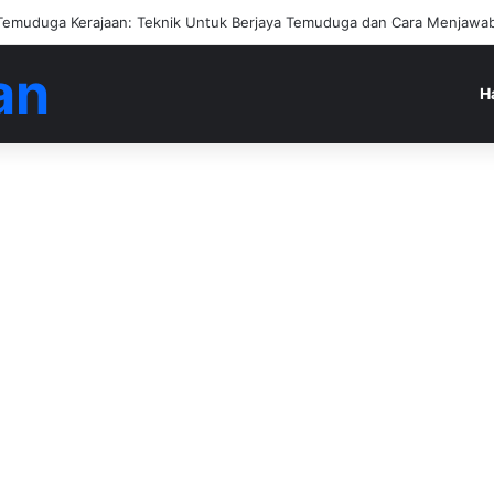
ngan Jadi Ejen Hartanah
an
H