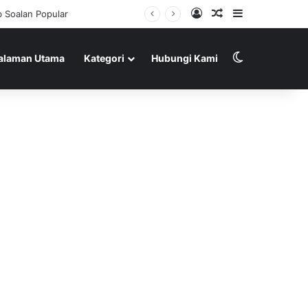
Log In
Random Article
Sidebar
Switch skin
alaman Utama
Kategori
Hubungi Kami