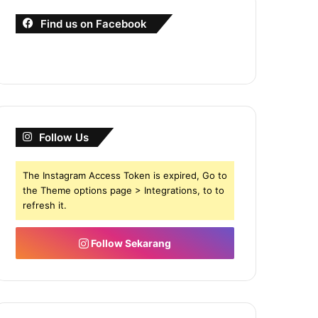
Find us on Facebook
Follow Us
The Instagram Access Token is expired, Go to
the Theme options page > Integrations, to to
refresh it.
Follow Sekarang