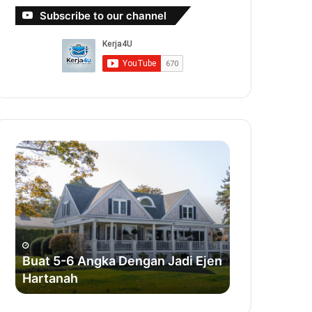
Subscribe to our channel
Buat
Buat
5-
Duit
6
Dengan
Angka
Bisnes
Dengan
Sabun
Jadi
Ejen
Hartanah
Buat 5-6 Angka Dengan Jadi Ejen
Hartanah
Buat Duit D