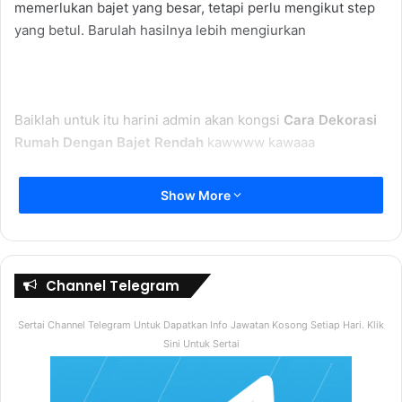
memerlukan bajet yang besar, tetapi perlu mengikut step
yang betul. Barulah hasilnya lebih mengiurkan
Baiklah untuk itu harini admin akan kongsi
Cara Dekorasi
Rumah Dengan Bajet Rendah
kawwww kawaaa
Pilih Dinding Yang Sesuai
Show More
Mengecat menggunakan teknik yang betul untuk
menghasilkan feature wall tanpa membeli wallpaper
dinding yang begitu mahal.
Channel Telegram
Gunakan Perabot Asal
Sertai Channel Telegram Untuk Dapatkan Info Jawatan Kosong Setiap Hari. Klik
Sini Untuk Sertai
Usah membeli Perabot baru ianya pasti meningkatkan
kos. Gunakan perabot sedia ada cuma buat susunan
semula untuk memastikan dekorasi rumah anda