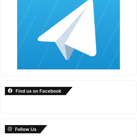
Dalam ebook “Bisnes Makanan Delivery” ni, anda bukan je
akan didedahkan dengan teknik mulakan bisnes makanan
dari rumah, bahkan anda akan dapat resepi makanan paling
laku keras dan ada rekod “repeat order” yang tinggi!
Senang cerita, bila anda dapat je ebook ni, tak sampai
seminggu anda dah boleh buat duit kaww kaww. Jangan
nak fikir panjang sangat. Sudah-sudahlah mengeluh tu.
Find us on Facebook
Dapatkan ebook “Bisnes Makanan Delivery” Dengan Klik
Button Di Bawah
Dapatkan Sekarang
Follow Us