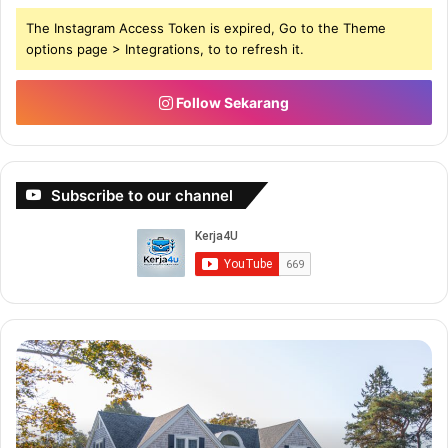
The Instagram Access Token is expired, Go to the Theme
options page > Integrations, to to refresh it.
Follow Sekarang
Subscribe to our channel
Buat
Bu
5-
Du
6
De
Angka
Bi
Dengan
Sa