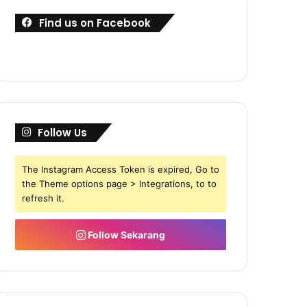
Find us on Facebook
Follow Us
The Instagram Access Token is expired, Go to
the Theme options page > Integrations, to to
refresh it.
Follow Sekarang