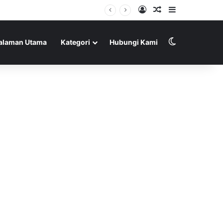
Log In
Random Article
Sidebar
Switch skin
alaman Utama
Kategori
Hubungi Kami