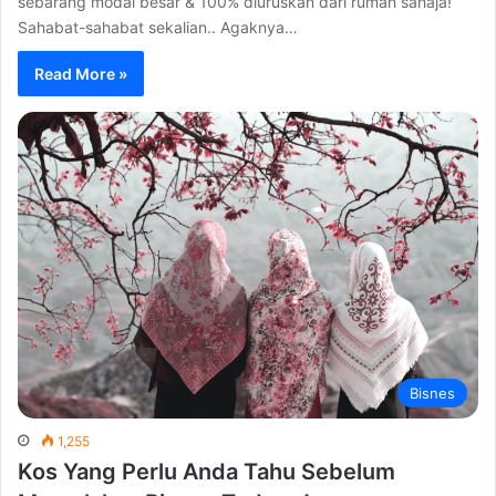
sebarang modal besar & 100% diuruskan dari rumah sahaja!
Sahabat-sahabat sekalian.. Agaknya…
Read More »
Bisnes
1,255
Kos Yang Perlu Anda Tahu Sebelum