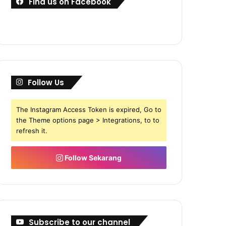
Find us on Facebook
Follow Us
The Instagram Access Token is expired, Go to
the Theme options page > Integrations, to to
refresh it.
Follow Sekarang
Subscribe to our channel