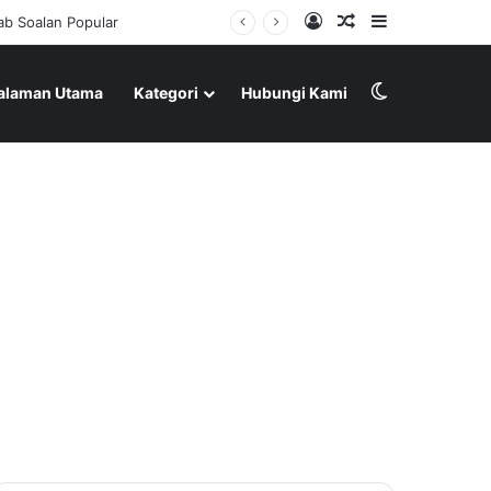
Log In
Random Article
Sidebar
b Soalan Popular
Switch skin
alaman Utama
Kategori
Hubungi Kami