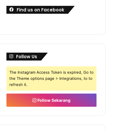
Find us on Facebook
Follow Us
The Instagram Access Token is expired, Go to
the Theme options page > Integrations, to to
refresh it.
Follow Sekarang