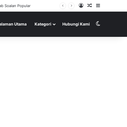
Log In
Random Article
Sidebar
b Soalan Popular
Switch skin
alaman Utama
Kategori
Hubungi Kami