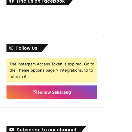
Find us on Facebook
Follow Us
The Instagram Access Token is expired, Go to
the Theme options page > Integrations, to to
refresh it.
Follow Sekarang
Subscribe to our channel