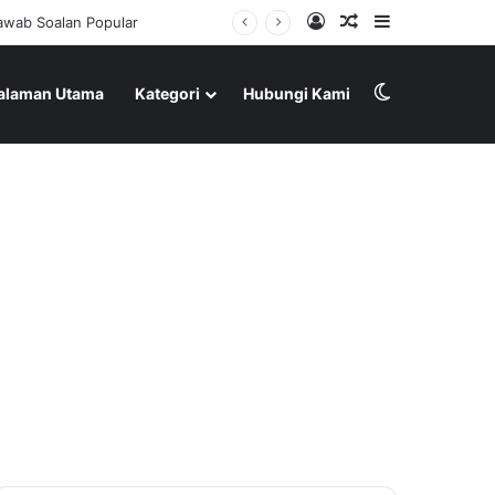
Log In
Random Article
Sidebar
awab Soalan Popular
Switch skin
alaman Utama
Kategori
Hubungi Kami