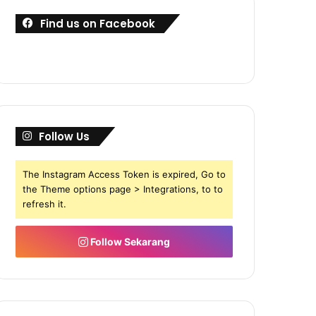
Find us on Facebook
Follow Us
The Instagram Access Token is expired, Go to
the Theme options page > Integrations, to to
refresh it.
Follow Sekarang