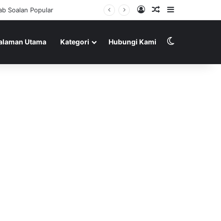
Log In
Random Article
Sidebar
b Soalan Popular
Switch skin
alaman Utama
Kategori
Hubungi Kami