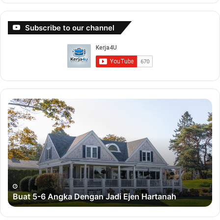
Subscribe to our channel
B
B
u
u
a
a
t
t
5
D
-
u
6
i
A
t
n
D
Buat 5-6 Angka Dengan Jadi Ejen Hartanah
g
e
k
n
a
g