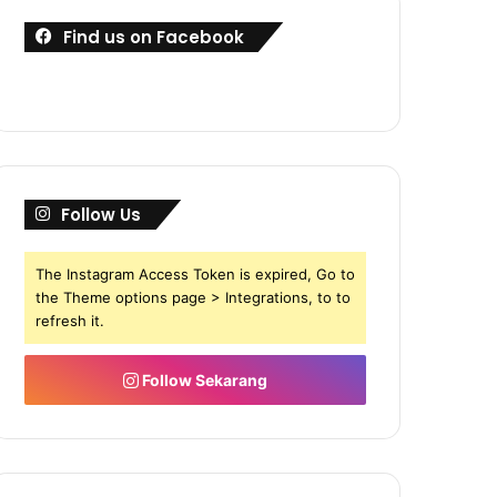
Find us on Facebook
Follow Us
The Instagram Access Token is expired, Go to
the Theme options page > Integrations, to to
refresh it.
Follow Sekarang