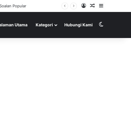
Log In
Random Article
Sidebar
Soalan Popular
Switch skin
alaman Utama
Kategori
Hubungi Kami