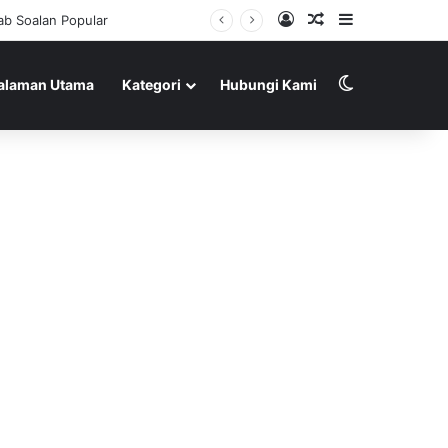
Log In
Random Article
Sidebar
b Soalan Popular
Switch skin
alaman Utama
Kategori
Hubungi Kami