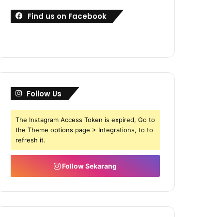
Find us on Facebook
Follow Us
The Instagram Access Token is expired, Go to
the Theme options page > Integrations, to to
refresh it.
Follow Sekarang