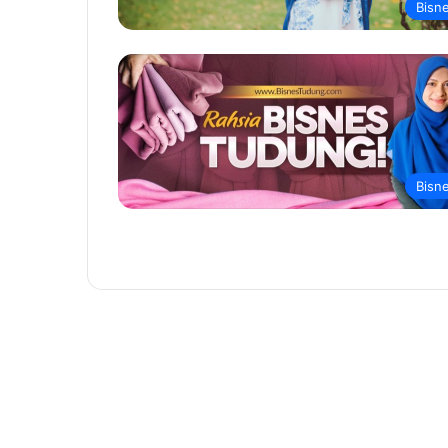
Bisn
Bisn