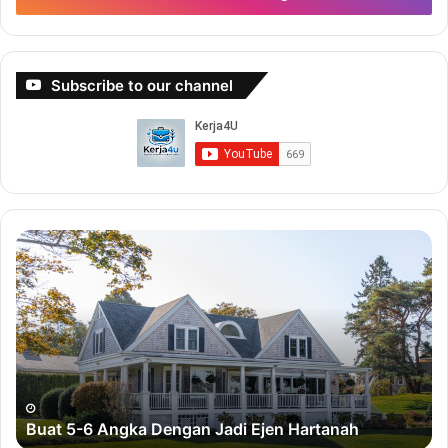
Subscribe to our channel
B
B
u
u
a
a
t
t
5
D
-
u
6
i
A
t
n
D
Buat 5-6 Angka Dengan Jadi Ejen Hartanah
g
e