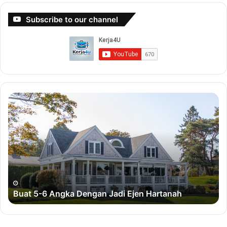
Subscribe to our channel
B
B
u
u
a
a
t
t
5
D
-
u
6
i
A
t
n
D
Buat 5-6 Angka Dengan Jadi Ejen Hartanah
g
e
k
n
a
g
D
a