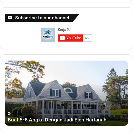
Subscribe to our channel
B
B
u
u
a
a
t
t
5
D
-
u
6
i
A
t
n
D
Buat 5-6 Angka Dengan Jadi Ejen Hartanah
g
e
k
n
a
g