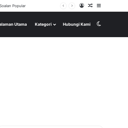
Log In
Random Article
Sidebar
Soalan Popular
Switch skin
alaman Utama
Kategori
Hubungi Kami