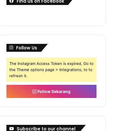
Find us on Facebook
Follow Us
The Instagram Access Token is expired, Go to
the Theme options page > Integrations, to to
refresh it.
Follow Sekarang
Subscribe to our channel