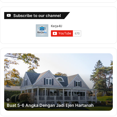
Subscribe to our channel
B
B
u
u
a
a
t
t
5
D
-
u
6
i
A
t
n
D
Buat 5-6 Angka Dengan Jadi Ejen Hartanah
g
e
k
n
a
g