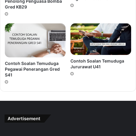
yang dimohon. Cadangan yang terbaik, pilih pakaian
Penolong Penguasa Bomba
Gred KB29
yang mengikut standard jawatan anda. Sebagai
contoh, jika jawatan yang dimohon itu memerlukan
anda memakai pakaian kasual perniagaan, pilih
pakaian kasual ahli perniagaan untuk sesi temuduga.
Berikan nota terima kasih setelah selesai sesi
temuduga.
Catatan terima kasih adalah kaedah yang baik untuk
Contoh Soalan Temuduga
meninggalkan kesan yang kekal kerana penemuduga
Contoh Soalan Temuduga
Jururawat U41
Pegawai Penerangan Gred
mempunyai kerana anda meninggalkan sesuatu untuk
S41
dikenang oleh panel temuduga. Sediakan sebilangan
nota terima kasih sebelum wawancara anda.
Sekiranya anda mengetahui sebelum sesi temuduga
dengan berapa orang panel temuduga, pastikan anda
membuat nota terima kasih yang sama. Tinggalkan
setiap panel temuduga satu nota terima kasih
Advertisement
sebelum keluar dari sesi temuduga
Tentukan laluan terpantas untuk sampai ke tempat