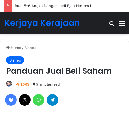
Buat 5-6 Angka Dengan Jadi Ejen Hartanah
Kerjaya Kerajaan
Search
M
Home
/
Bisnes
Bisnes
Panduan Jual Beli Saham
1,069
5 minutes read
Facebook
X
WhatsApp
Telegram