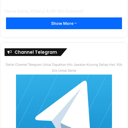
Nama beliau Khairul Arifin Bin Selamat!
Show More
Mungkin gambar beliau disebelah tu nampak agak skema
sedikit!.. Tapi beliau tak kisah!
Yang penting! beliau ada satu “rahsia kekayaan” yang tidak
ramai orang mengetahuinya.
Channel Telegram
Baiklah! Sedikit cerita mengenai beliau!
Sertai Channel Telegram Untuk Dapatkan Info Jawatan Kosong Setiap Hari. Klik
Sini Untuk Sertai
beliau mula berminat melabur dalam pasaran saham sejak
tahun 2003 apabila beliau memperolehi dan menjual ESOS
syarikat dan mendapat untung yang lumayan daripadanya.
Detik itulah yang telah membuka minda beliau dan
menanamkan satu keyakinan yang kuat dalam diri beliau
bahawa… melabur dalam pasaran saham itu sebenarnya..
boleh mendatangkan keuntungan yang lumayan dan