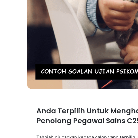
Anda Terpilih Untuk Mengha
Penolong Pegawai Sains C2
Tahniah diucapkan kepada calon yang terpilih