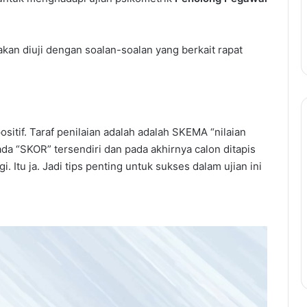
kan diuji dengan soalan-soalan yang berkait rapat
Panduan
ositif. Taraf penilaian adalah adalah SKEMA “nilaian
Lengkap
 ada “SKOR” tersendiri dan pada akhirnya calon ditapis
Temuduga
Itu ja. Jadi tips penting untuk sukses dalam ujian ini
Kerajaan:
Teknik
Untuk
Panduan Lengkap Temudug
Berjaya
Kerajaan: Teknik Untuk Berja
Temuduga
Temuduga dan Cara
dan
utang PTPTN
Menjawab Soalan Popular
Cara
Menjawab
Soalan
Popular