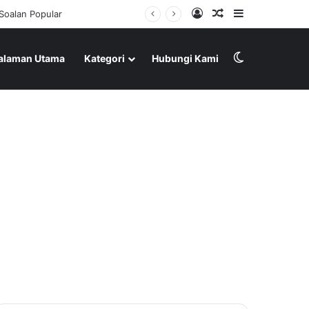
Log In
Random Article
Sidebar
Switch skin
alaman Utama
Kategori
Hubungi Kami