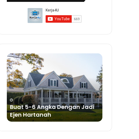
Buat
Buat
5-
Duit
6
Dengan
Angka
Bisnes
Dengan
Sabun
Jadi
a
Ejen
ya
Hartanah
Buat 5-6 Angka Dengan Jadi
Buat Duit 
Ejen Hartanah
Sabun