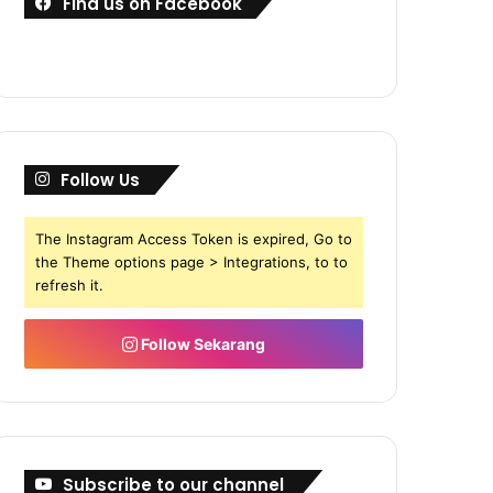
Find us on Facebook
Follow Us
The Instagram Access Token is expired, Go to
the Theme options page > Integrations, to to
refresh it.
Follow Sekarang
Subscribe to our channel