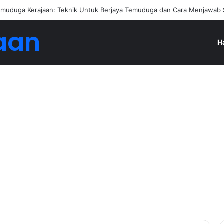
an Jadi Ejen Hartanah
aan
H