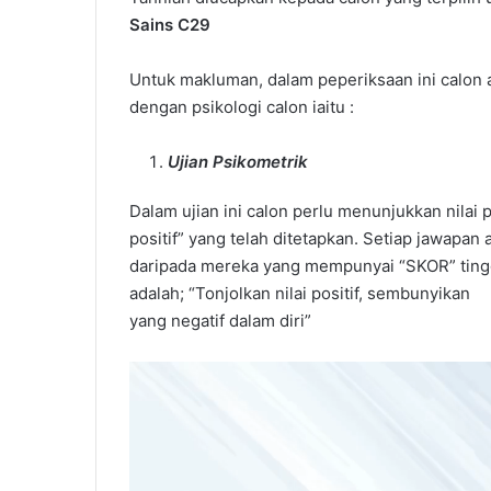
Sains C29
Untuk makluman, dalam peperiksaan ini calon a
dengan psikologi calon iaitu :
Ujian Psikometrik
Cara
Dalam ujian ini calon perlu menunjukkan nilai p
Settle
positif” yang telah ditetapkan. Setiap jawapan
Hutang
daripada mereka yang mempunyai “SKOR” tinggi. 
PTPTN
adalah; “Tonjolkan nilai positif, sembunyikan
yang negatif dalam diri”
Cara Settle H