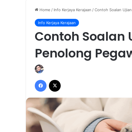
Home
/
Info Kerjaya Kerajaan
/
Contoh Soalan Ujian
Info Kerjaya Kerajaan
Contoh Soalan U
Penolong Pegaw
Facebook
X