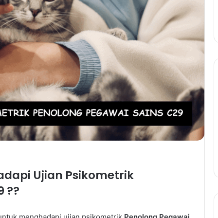
dapi Ujian Psikometrik
9 ??
 untuk menghadapi ujian psikometrik
Penolong Pegawai