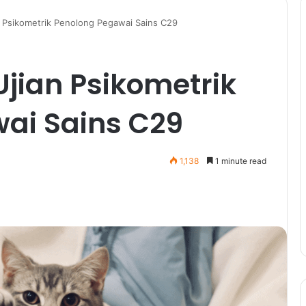
 Psikometrik Penolong Pegawai Sains C29
jian Psikometrik
ai Sains C29
1,138
1 minute read