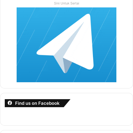
Sini Untuk Sertai
Perkongsian Dari SPA
Contoh Soalan Ujian Psikometrik
Find us on Facebook
Kuiz Ini Mempunyai Limit Masa, Pastikan Ikut
Masa Yang Dicadangkan