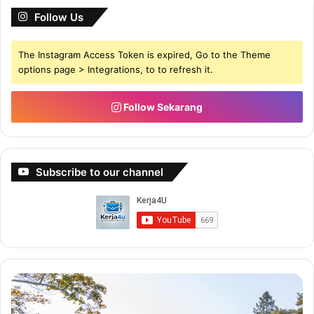
Follow Us
The Instagram Access Token is expired, Go to the Theme
options page > Integrations, to to refresh it.
KUIZ UJIAN PSIKOMETRIK
Follow Sekarang
Percuma
Subscribe to our channel
3304
Buat
Bu
1. Apabila jiran memasing radio dengan kuat, biasanya saya
5-
Du
6
De
membiarkannya sahaja.