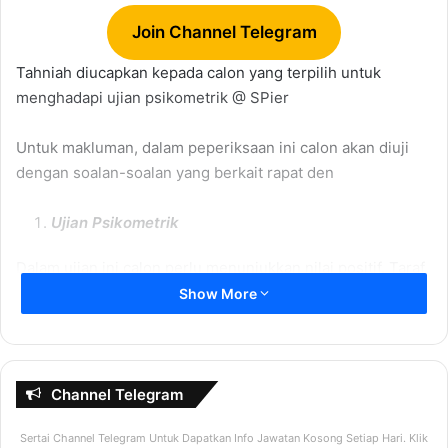
Join Channel Telegram
Tahniah diucapkan kepada calon yang terpilih untuk
menghadapi ujian psikometrik
@ SPier
Untuk makluman, dalam peperiksaan ini calon akan diuji
dengan soalan-soalan yang berkait rapat den
Ujian Psikometrik
Dalam ujian ini calon perlu menunjukkan nilai positif. Taraf
penilaian adalah adalah SKEMA “nilaian positif” yang telah
Show More
ditetapkan. Setiap jawapan ada “SKOR” tersendiri dan pada
akhirnya calon ditapis daripada mereka yang mempunyai
“SKOR” tinggi. Itu ja. Jadi tips penting untuk sukses dalam
ujian ini adalah; “Tonjolkan nilai positif, sembunyikan
Channel Telegram
yang negatif dalam diri”
Sertai Channel Telegram Untuk Dapatkan Info Jawatan Kosong Setiap Hari. Klik