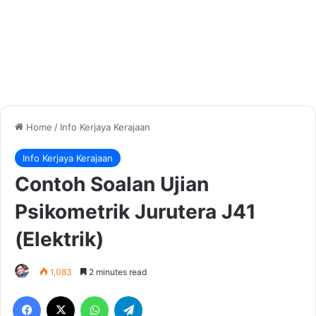
Home
/
Info Kerjaya Kerajaan
Info Kerjaya Kerajaan
Contoh Soalan Ujian
Psikometrik Jurutera J41
(Elektrik)
1,083
2 minutes read
Facebook
X
WhatsApp
Telegram