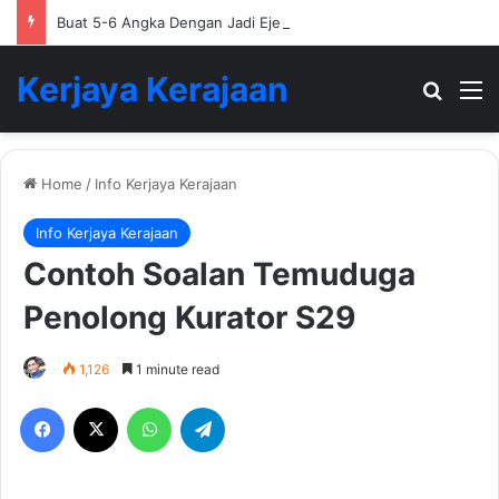
Buat 5-6 Angka Dengan Jadi Ejen Hartanah
Kerjaya Kerajaan
Search
M
Home
/
Info Kerjaya Kerajaan
Info Kerjaya Kerajaan
Contoh Soalan Temuduga
Penolong Kurator S29
1,126
1 minute read
Facebook
X
WhatsApp
Telegram