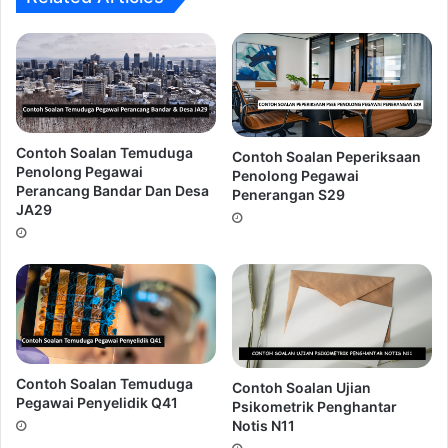
5.
Over Confident! Terlalu yakin!.
Kesilapan ini sering
dilakukan oleh calon-calon yang mempunyai keputusan
akademik yang cemerlang.
Ingin Dapatkan Rujukan Temuduga
Penolong Kurator S29???
Contoh Soalan Temuduga
Contoh Soalan Peperiksaan
Penolong Pegawai
Penolong Pegawai
Perancang Bandar Dan Desa
Penerangan S29
JA29
Contoh Soalan Temuduga
Contoh Soalan Ujian
Pegawai Penyelidik Q41
Psikometrik Penghantar
Peluang untuk mendapat panggilan
Temuduga Penolong
Notis N11