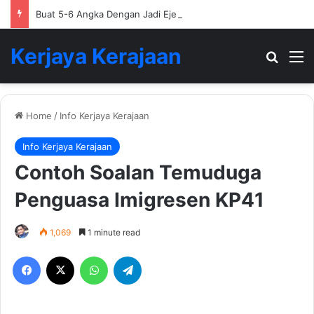
Buat 5-6 Angka Dengan Jadi Ejen Hartanah
Kerjaya Kerajaan
Search
M
Home
/
Info Kerjaya Kerajaan
Info Kerjaya Kerajaan
Contoh Soalan Temuduga
Penguasa Imigresen KP41
1,069
1 minute read
Facebook
X
WhatsApp
Telegram