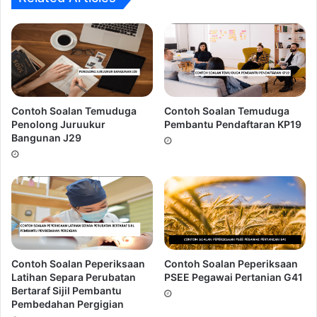
5.
Over Confident! Terlalu yakin!.
Kesilapan ini sering
dilakukan oleh calon-calon yang mempunyai keputusan
akademik yang cemerlang.
Ingin Dapatkan Rujukan Temuduga
Penguasa Imigresen KP41???
Contoh Soalan Temuduga
Contoh Soalan Temuduga
Penolong Juruukur
Pembantu Pendaftaran KP19
Bangunan J29
Contoh Soalan Peperiksaan
Contoh Soalan Peperiksaan
Latihan Separa Perubatan
PSEE Pegawai Pertanian G41
Bertaraf Sijil Pembantu
Peluang untuk mendapat panggilan
Temuduga Penguasa
Pembedahan Pergigian