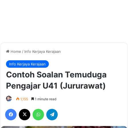
Home
/
Info Kerjaya Kerajaan
Info Kerjaya Kerajaan
Contoh Soalan Temuduga
Pengajar U41 (Jururawat)
1,155
1 minute read
Facebook
X
WhatsApp
Telegram