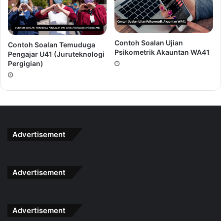
Contoh Soalan Ujian
Contoh Soalan Temuduga
Psikometrik Akauntan WA41
Pengajar U41 (Juruteknologi
Pergigian)
Peluang untuk mendapat panggilan
Temuduga Pengajar
Gred U41 (Jururawat)
bukannya datang berkali-kali.
Berikan yang terbaik kerana anda sedang bersaing dengan
calon yang turut menginginkan jawatan ini. Buatlah
persediaan yang rapi untuk menghadapi temuduga ini.
Advertisement
Dapatkan Rujukan Lengkap
Temuduga
Pengajar Gred U41
(Jururawat)
Dengan Klik Button Di Bawah
Advertisement
Dapatkan Sekarang
Advertisement