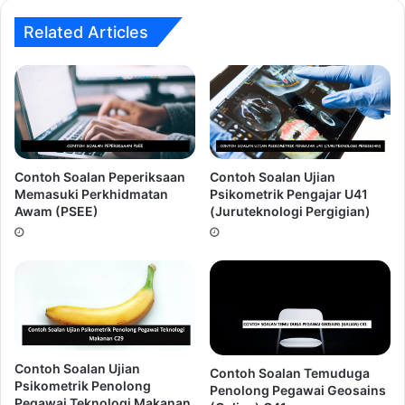
mengenakan pakaian dengan etika pemakaian yang betul
sewaktu hadir ke sesi temuduga.
Related Articles
5.
Over Confident! Terlalu yakin!.
Kesilapan ini sering
dilakukan oleh calon-calon yang mempunyai keputusan
akademik yang cemerlang.
Ingin Dapatkan Rujukan Temuduga
Contoh Soalan Peperiksaan
Contoh Soalan Ujian
Pembantu Pertahanan Awam KP19
Memasuki Perkhidmatan
Psikometrik Pengajar U41
Awam (PSEE)
(Juruteknologi Pergigian)
???
Contoh Soalan Ujian
Contoh Soalan Temuduga
Psikometrik Penolong
Penolong Pegawai Geosains
Pegawai Teknologi Makanan