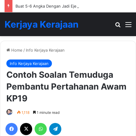
Buat 5-6 Angka Dengan Jadi Ejen Hartanah
Kerjaya Kerajaan
Search
M
Home
/
Info Kerjaya Kerajaan
Info Kerjaya Kerajaan
Contoh Soalan Temuduga
Pembantu Pertahanan Awam
KP19
1,118
1 minute read
Facebook
X
WhatsApp
Telegram