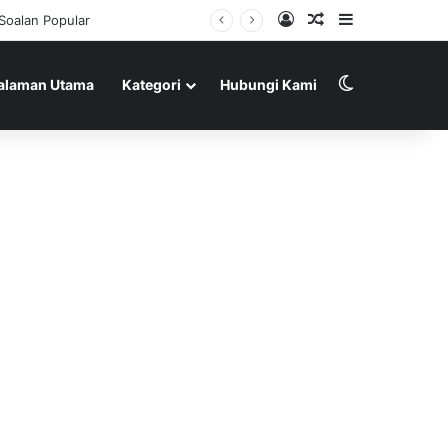
Log In
Random Article
Sidebar
Switch skin
alaman Utama
Kategori
Hubungi Kami