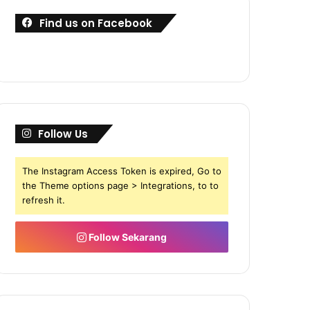
Find us on Facebook
Follow Us
The Instagram Access Token is expired, Go to
the Theme options page > Integrations, to to
refresh it.
Follow Sekarang