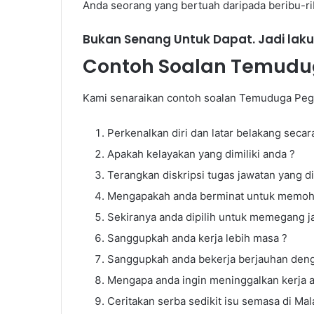
Anda seorang yang bertuah daripada beribu-r
Bukan Senang Untuk Dapat. Jadi laku
Contoh Soalan Temudug
Kami senaraikan contoh soalan Temuduga Pega
Perkenalkan diri dan latar belakang secar
Cara
Apakah kelayakan yang dimiliki anda ?
Settle
Terangkan diskripsi tugas jawatan yang 
Hutang
PTPTN
Mengapakah anda berminat untuk memoho
Sekiranya anda dipilih untuk memegang j
Sanggupkah anda kerja lebih masa ?
Sanggupkah anda bekerja berjauhan deng
Cara Settle H
Mengapa anda ingin meninggalkan kerja 
Ceritakan serba sedikit isu semasa di Mal