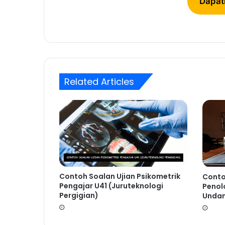
Dapat
Related Articles
Contoh Soalan Ujian Psikometrik
Conto
Pengajar U41 (Juruteknologi
Penol
Pergigian)
Undan