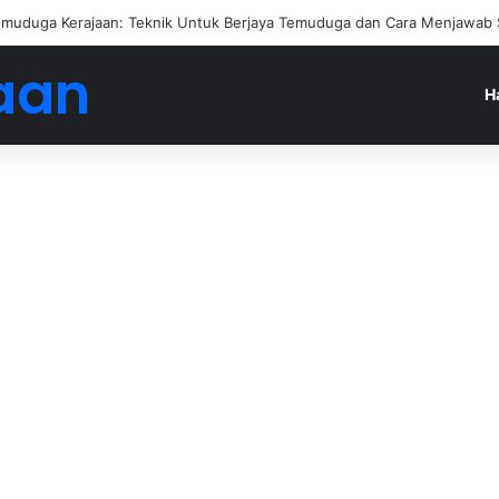
an Jadi Ejen Hartanah
aan
H