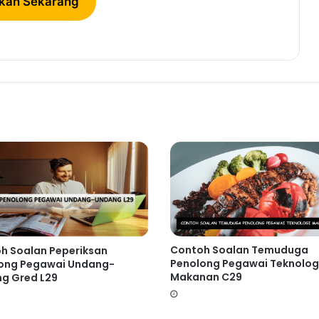
kan Sekarang
Contoh Soalan Temuduga
h Soalan Peperiksan
Penolong Pegawai Teknolog
ong Pegawai Undang-
Makanan C29
g Gred L29