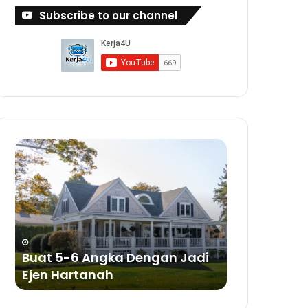
Subscribe to our channel
Buat
Buat
5-
Duit
6
Dengan
Angka
Bisnes
Dengan
Sabun
Jadi
a
Ejen
ya
Hartanah
Buat 5-6 Angka Dengan Jadi
Buat Duit 
Ejen Hartanah
Sabun