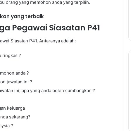
ibu orang yang memohon anda yang terpilih.
kan yang terbaik
a Pegawai Siasatan P41
wai Siasatan P41. Antaranya adalah:
a ringkas ?
Panduan
Lengkap
dimohon anda ?
Temuduga
Kerajaan:
n jawatan ini ?
Teknik
awatan ini, apa yang anda boleh sumbangkan ?
Untuk
Panduan Lengkap Temudug
Berjaya
Kerajaan: Teknik Untuk Berja
Temuduga
an keluarga
Temuduga dan Cara
dan
utang PTPTN
Menjawab Soalan Popular
anda sekarang?
Cara
Menjawab
aysia ?
Soalan