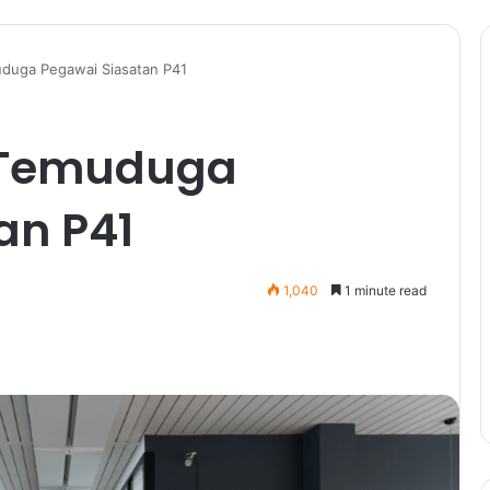
duga Pegawai Siasatan P41
 Temuduga
an P41
1,040
1 minute read