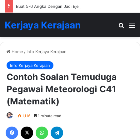
Buat 5-6 Angka Dengan Jadi Ejen Hartanah
Kerjaya Kerajaan
Search
M
Home
/
Info Kerjaya Kerajaan
Info Kerjaya Kerajaan
Contoh Soalan Temuduga
Pegawai Meteorologi C41
(Matematik)
1,116
1 minute read
Facebook
X
WhatsApp
Telegram