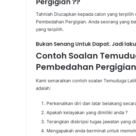
Pergigian ??
Tahniah Diucapkan kepada calon yang terpil
Pembedahan Pergigian. Anda seorang yang be
yang terpilih.
Bukan Senang Untuk Dapat. Jadi laku
Contoh Soalan Temudu
Pembedahan Pergigia
Cara
Settle
Hutang
Kami senaraikan contoh soalan Temuduga Lat
PTPTN
adalah:
Perkenalkan diri dan latar belakang secar
Apakah kelayakan yang dimiliki anda ?
Cara Settle H
Terangkan diskripsi tugas jawatan yang 
Mengapakah anda berminat untuk memoho