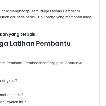
ih untuk menghadapi Temuduga Latihan Pembantu
rtuah daripada beribu-ribu orang yang memohon anda
kan yang terbaik
ga Latihan Pembantu
n
Panduan
Lengkap
Temuduga
ihan Pembantu Pembedahan Pergigian. Antaranya
Kerajaan:
Teknik
Untuk
Panduan Lengkap Temudug
Berjaya
a ringkas ?
Kerajaan: Teknik Untuk Berja
Temuduga
Temuduga dan Cara
dan
utang PTPTN
Menjawab Soalan Popular
dimohon anda ?
Cara
Menjawab
n jawatan ini ?
Soalan