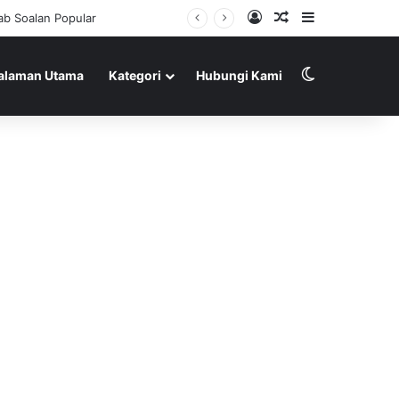
Log In
Random Article
Sidebar
Switch skin
alaman Utama
Kategori
Hubungi Kami