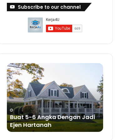
Subscribe to our channel
Buat
Buat
5-
Duit
6
Dengan
Angka
Bisnes
Dengan
Sabun
Jadi
a
Ejen
ya
Hartanah
Buat 5-6 Angka Dengan Jadi
Buat Duit 
Ejen Hartanah
Sabun