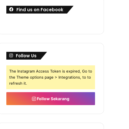
Find us on Facebook
Follow Us
The Instagram Access Token is expired, Go to
the Theme options page > Integrations, to to
refresh it.
Follow Sekarang