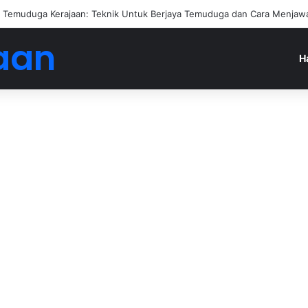
engan Jadi Ejen Hartanah
aan
H