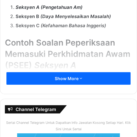
Seksyen A (Pengetahuan Am)
Seksyen B
(Daya Menyelesaikan Masalah)
Seksyen C
(Kefahaman Bahasa Inggeris)
Contoh Soalan Peperiksaan
Memasuki Perkhidmatan Awam
(PSEE)
Seksyen A
Show More
Di dalam seksyen ini calon akan diuji dengan pelbagai
soalan berkaitan isu-isu semasa termasuk sejarah
berkaitan negara.
Channel Telegram
Bilakah Negara Kita Merdeka ?
Sertai Channel Telegram Untuk Dapatkan Info Jawatan Kosong Setiap Hari. Klik
A) 31 Ogos 1957
Sini Untuk Sertai
B) 31 Ogos 1960