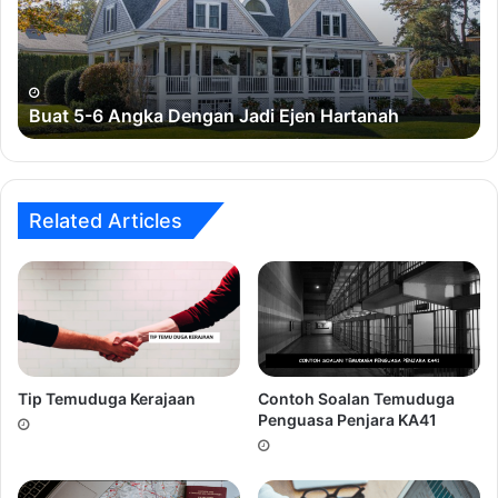
Jadi
Amran memandu kereta dengan purata kelajuan
Ejen
85km/j dari bandar M ke bandar N sejauh 235km. Dia
Hartanah
berhenti rehat selama 25 minit dan menyambung
perjalanan ke bandar O sejauh 265km dengan purata
Buat 5-6 Angka Dengan Jadi Ejen Hartanah
kelajuan 90km/j. Berapakah tempoh masa bermula
perjalanan Amran dari bandar M hingga sampai ke
bandar O?
Related Articles
A) 4 jam 28 minit
B) 5 jam 28 minit
C) 5 jam 08 minit
D) 6 jam 08 minit
Jawapan D
Tip Temuduga Kerajaan
Contoh Soalan Temuduga
Penguasa Penjara KA41
Apakah nilai-nilai R yang memenuhi ketaksamaan
5<3R<18?