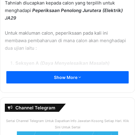
Tahniah diucapkan kepada calon yang terpilih untuk
menghadapi
Peperiksaan
Penolong Jurutera (Elektrik)
JA29
Untuk makluman calon, peperiksaan pada kali ini
membawa pembaharuan di mana calon akan menghadapi
dua ujian iaitu :
Seksyen A
(Daya Menyelesaikan Masalah)
Seksyen B
(Kefahaman Bahasa Inggeris)
Show More
Sebelum ini calon hanya menghadapi satu ujian
psikometrik sahaja di mana calon diuji dengan soalan-
soalan berkaitan psikologi.
Channel Telegram
Contoh Soalan Seksyen A
Sertai Channel Telegram Untuk Dapatkan Info Jawatan Kosong Setiap Hari. Klik
Penolong Jurutera (Elektrik)
Sini Untuk Sertai