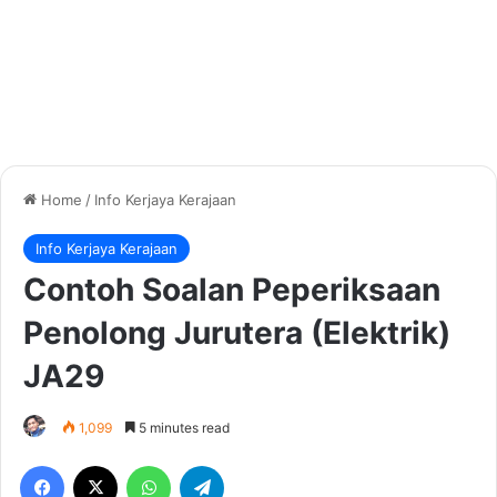
Home
/
Info Kerjaya Kerajaan
Info Kerjaya Kerajaan
Contoh Soalan Peperiksaan
Penolong Jurutera (Elektrik)
JA29
1,099
5 minutes read
Facebook
X
WhatsApp
Telegram