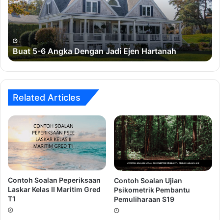
Jadi
Jawapan D
Ejen
Hartanah
Apakah nilai-nilai R yang memenuhi ketaksamaan
5<3R<18?
Buat 5-6 Angka Dengan Jadi Ejen Hartanah
A) 1,2,3,4
Related Articles
B) 4,5,6,7
C) 2,3,4,5
D) 3,4,5,6
Jawapan C
Jika KERJAYA sepadan dengan 6385292, maka
KEJAYAAN sepadan dengan?
Contoh Soalan Peperiksaan
Contoh Soalan Ujian
Laskar Kelas II Maritim Gred
Psikometrik Pembantu
T1
Pemuliharaan S19
A) 63529228