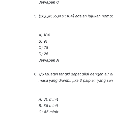
Jawapan C
{26,L,M,65,N,91,104} adalah jujukan nombo
A) 104
B) 91
C) 78
D) 26
Jawapan A
1/6 Muatan tangki dapat diisi dengan air
masa yang diambil jika 3 paip air yang s
A) 30 minit
B) 35 minit
C) 45 minit