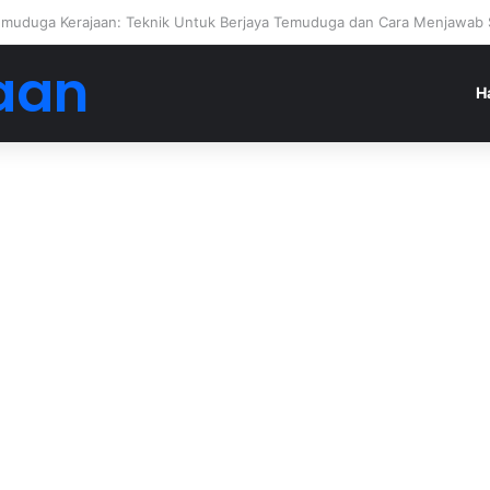
an Jadi Ejen Hartanah
aan
H