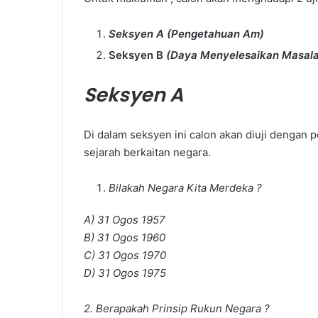
Seksyen A (Pengetahuan Am)
Seksyen B
(Daya Menyelesaikan Masal
Seksyen A
Di dalam seksyen ini calon akan diuji dengan 
Cara
Pa
sejarah berkaitan negara.
Settle
Le
Hutang
Te
Bilakah Negara Kita Merdeka ?
PTPTN
Ke
Te
A) 31 Ogos 1957
Un
B) 31 Ogos 1960
Be
Te
C) 31 Ogos 1970
da
D) 31 Ogos 1975
Cara Settle Hutang PTPTN
Ca
Me
2. Berapakah Prinsip Rukun Negara ?
So