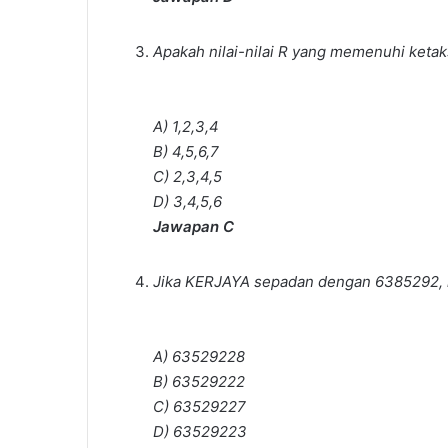
Apakah nilai-nilai R yang memenuhi ket
A) 1,2,3,4
B) 4,5,6,7
C) 2,3,4,5
D) 3,4,5,6
Jawapan C
Jika KERJAYA sepadan dengan 6385292,
A) 63529228
B) 63529222
C) 63529227
D) 63529223