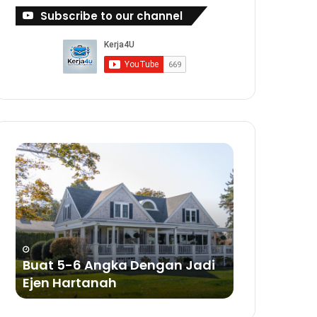
Subscribe to our channel
Buat
Duit
Dengan
Bisnes
Sabun
a Dengan Jadi
Buat Duit Dengan Bisnes
Sabun