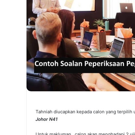
Tahniah diucapkan kepada calon yang terpilih
Johor N41
Untuk makluman , calon akan menghadapi 2 ujia