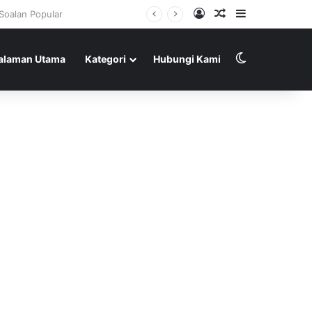
Log In
Random Article
Sidebar
Switch skin
alaman Utama
Kategori
Hubungi Kami