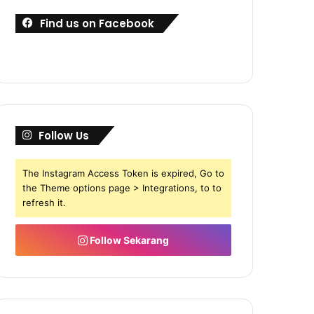
Find us on Facebook
Follow Us
The Instagram Access Token is expired, Go to
the Theme options page > Integrations, to to
refresh it.
Follow Sekarang