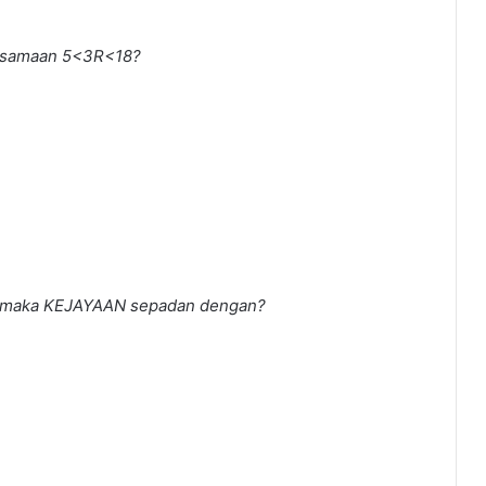
aksamaan 5<3R<18?
 maka KEJAYAAN sepadan dengan?