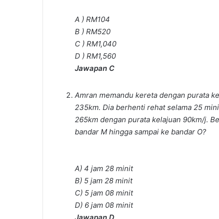
A ) RM104
B ) RM520
C ) RM1,040
D ) RM1,560
Jawapan C
Amran memandu kereta dengan purata kel
235km. Dia berhenti rehat selama 25 min
265km dengan purata kelajuan 90km/j. B
bandar M hingga sampai ke bandar O?
A) 4 jam 28 minit
B) 5 jam 28 minit
C) 5 jam 08 minit
D) 6 jam 08 minit
Jawapan D