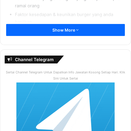
ramai orang
Faktor kesedapan & keunikan burger yang anda
hasilkan
Show More
Faktor pengurusan kewangan bisnes yang mantap
Faktor pengurusan operasi bisnes burger yang
teratur
Faktor pengurusan pelanggan yang menyenangkan
Channel Telegram
Bayangkanlah jika anda mempunyai sebuah gerai burger
Sertai Channel Telegram Untuk Dapatkan Info Jawatan Kosong Setiap Hari. Klik
yang mempunyai pembeli-pembeli setia yang sentiasa
Sini Untuk Sertai
tertunggu-tunggu bilakah masanya anda buka gerai burger
untuk membuat pesanan.. Bukankah keadaan ini sangat
menakjubkan untuk anda & anda mampu menjana
keuntungan yang konsisten hanya dengan meniaga di
gerai burger sahaja!
Tapi untuk memastikan anda benar-benar mampu