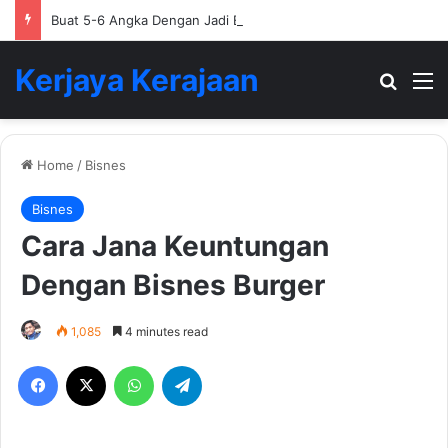
Buat 5-6 Angka Dengan Jadi Ejen Hartanah
Kerjaya Kerajaan
Search
M
Home
/
Bisnes
Bisnes
Cara Jana Keuntungan
Dengan Bisnes Burger
1,085
4 minutes read
Facebook
X
WhatsApp
Telegram