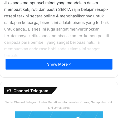
Jika anda mempunyai minat yang mendalam dalam
membuat kek, roti dan pastri SERTA rajin belajar resepi-
resepi terkini secara online & menghasilkannya untuk
santapan keluarga, bisnes ini adalah bisnes yang terbaik
untuk anda.. Bisnes ini juga sangat menyeronokkan
terutamanya ketika anda membaca komen-komen positif
daripada para pembeli yang sangat berpuas hati.. Ia
membuatkan anda rasa hobi anda selama ini sangat
berbaloi!
Show More
Bermula dengan hobi, siapa sangka ia boleh menjadi
sebuah bisnes dari rumah yang mampu menjana
keuntungan 3-4 angka sebulan tanpa perlu mengeluarkan
kos besar untuk menyewa kedai, membayar pekerja dan
Channel Telegram
sebagainya.. Anda boleh bermula dengan modal yang kecil
TAPI berpotensi untuk menjana keuntungan yang besar..
Sertai Channel Telegram Untuk Dapatkan Info Jawatan Kosong Setiap Hari. Klik
Bukankah ianya sangat hebat?
Sini Untuk Sertai